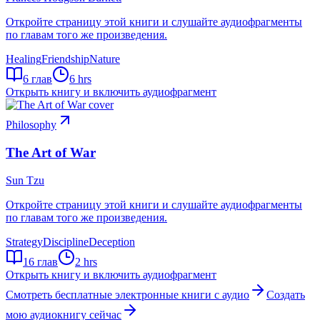
Откройте страницу этой книги и слушайте аудиофрагменты
по главам того же произведения.
Healing
Friendship
Nature
6
глав
6 hrs
Открыть книгу и включить аудиофрагмент
Philosophy
The Art of War
Sun Tzu
Откройте страницу этой книги и слушайте аудиофрагменты
по главам того же произведения.
Strategy
Discipline
Deception
16
глав
2 hrs
Открыть книгу и включить аудиофрагмент
Смотреть бесплатные электронные книги с аудио
Создать
мою аудиокнигу сейчас