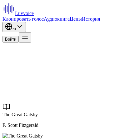
Luvvoice
Клонировать голос
Аудиокнига
Цены
История
ru
Войти
The Great Gatsby
F. Scott Fitzgerald