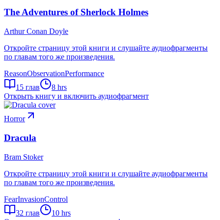
The Adventures of Sherlock Holmes
Arthur Conan Doyle
Откройте страницу этой книги и слушайте аудиофрагменты
по главам того же произведения.
Reason
Observation
Performance
15
глав
8 hrs
Открыть книгу и включить аудиофрагмент
Horror
Dracula
Bram Stoker
Откройте страницу этой книги и слушайте аудиофрагменты
по главам того же произведения.
Fear
Invasion
Control
32
глав
10 hrs