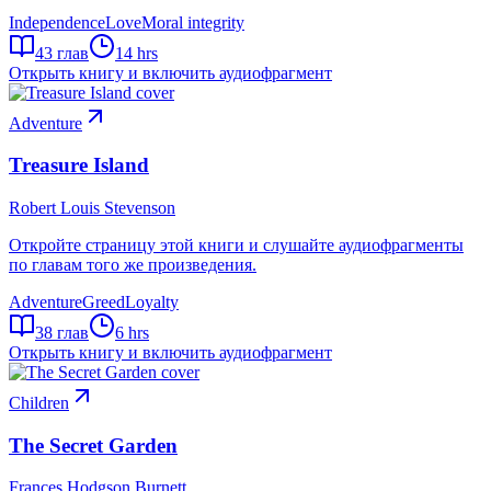
Independence
Love
Moral integrity
43
глав
14 hrs
Открыть книгу и включить аудиофрагмент
Adventure
Treasure Island
Robert Louis Stevenson
Откройте страницу этой книги и слушайте аудиофрагменты
по главам того же произведения.
Adventure
Greed
Loyalty
38
глав
6 hrs
Открыть книгу и включить аудиофрагмент
Children
The Secret Garden
Frances Hodgson Burnett