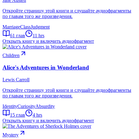
Jane Austen
Откройте страницу этой книги и слушайте аудиофрагменты
по главам того же произведения.
Marriage
Class
Judgment
61
глав
11 hrs
Открыть книгу и включить аудиофрагмент
Children
Alice's Adventures in Wonderland
Lewis Carroll
Откройте страницу этой книги и слушайте аудиофрагменты
по главам того же произведения.
Identity
Curiosity
Absurdity
15
глав
4 hrs
Открыть книгу и включить аудиофрагмент
Mystery