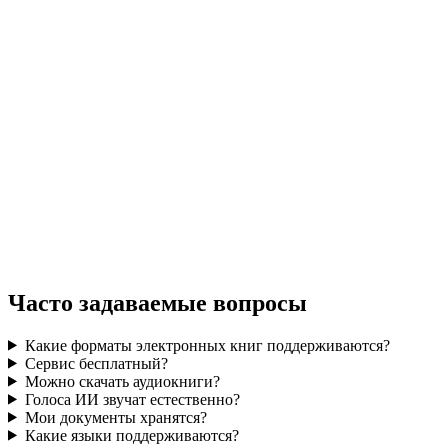
DOCX
TXT
description
scription
description
EPUB
on
PDF
grid_view
Часто задаваемые вопросы
Какие форматы электронных книг поддерживаются?
Сервис бесплатный?
Можно скачать аудиокниги?
Голоса ИИ звучат естественно?
Мои документы хранятся?
Какие языки поддерживаются?