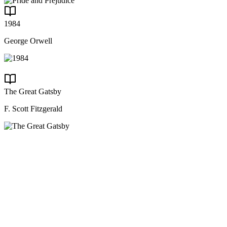
1984
George Orwell
The Great Gatsby
F. Scott Fitzgerald
Classic
P
&
P
Audio
01