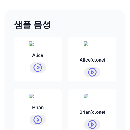
샘플 음성
Alice
Alice(clone)
Brian
Brian(clone)