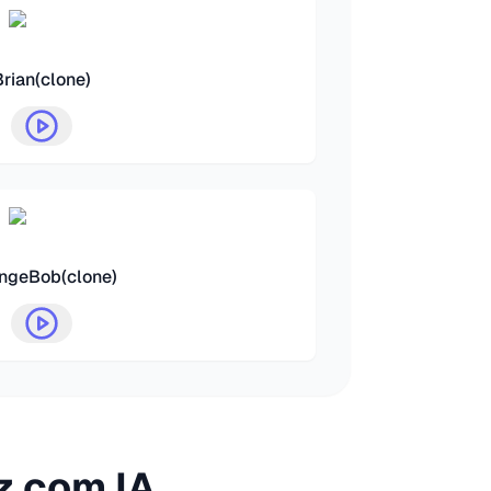
Brian(clone)
ngeBob(clone)
z com IA