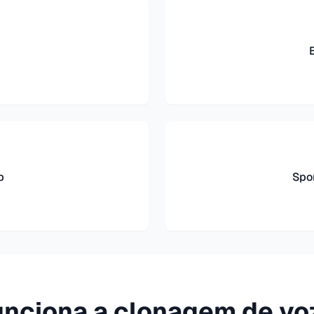
b
Spo
nciona a clonagem de vo