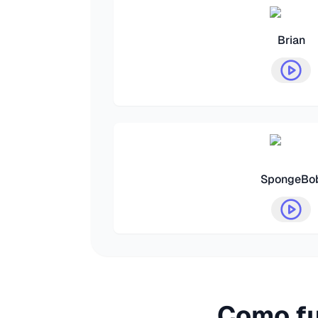
Brian
SpongeBo
Como fu