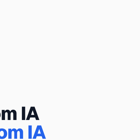
m IA
om IA