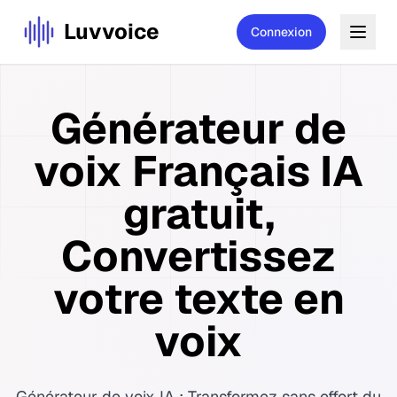
Luvvoice
Connexion
Générateur de
voix Français IA
gratuit,
Convertissez
votre texte en
voix
Générateur de voix IA : Transformez sans effort du